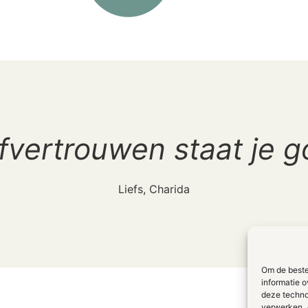
fvertrouwen staat je 
Liefs, Charida
Om de beste
informatie o
deze techno
verwerken. 