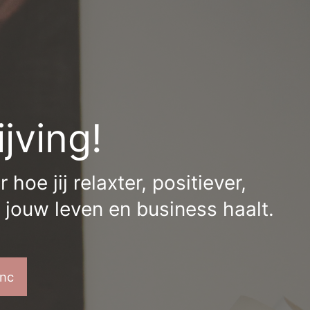
jving!
hoe jij relaxter, positiever,
 jouw leven en business haalt.
inc